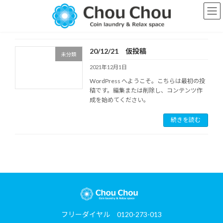
コ
ナ
ン
ビ
テ
ゲ
ン
ー
ツ
シ
20/12/21 仮投稿
へ
ョ
未分類
ス
ン
2021年12月1日
キ
に
WordPress へようこそ。こちらは最初の投
ッ
移
稿です。編集または削除し、コンテンツ作
プ
動
成を始めてください。
続きを読む
フリーダイヤル 0120-273-013