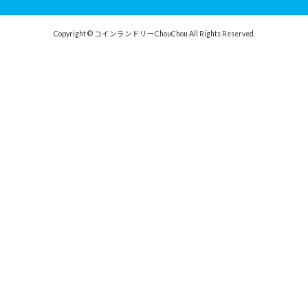
Copyright © コインランドリーChouChou All Rights Reserved.