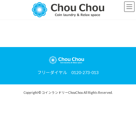
コ
ナ
ン
ビ
テ
ゲ
ン
ー
ツ
シ
へ
ョ
ス
ン
キ
に
ッ
移
プ
動
フリーダイヤル 0120-273-013
Copyright © コインランドリーChouChou All Rights Reserved.